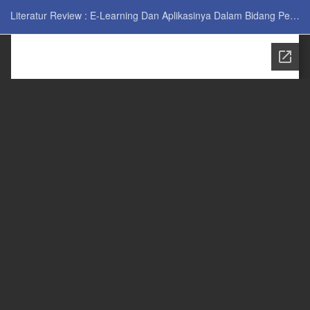
Return to Issue Details
Literatur Review : E-Learning Dan Aplikasinya Dalam Bidang Pendidikan Keperawatan