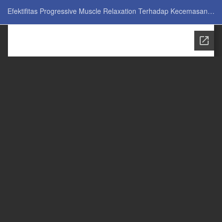
Return to Issue Details
Efektifitas Progressive Muscle Relaxation Terhadap Kecemasan Pada Pasien Kanker Payudara Yang Menjalani Kemoterapi